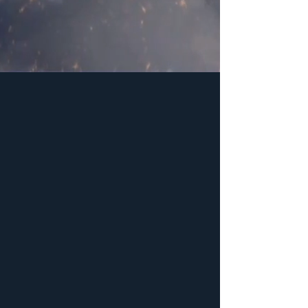
Space Fluid s.r.o.
ručně malované artisan parfémy
Polská 46, Praha 2, 120 00, ČR, EU