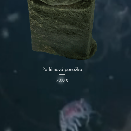
Parfémová ponožka
Cena
7,00 €