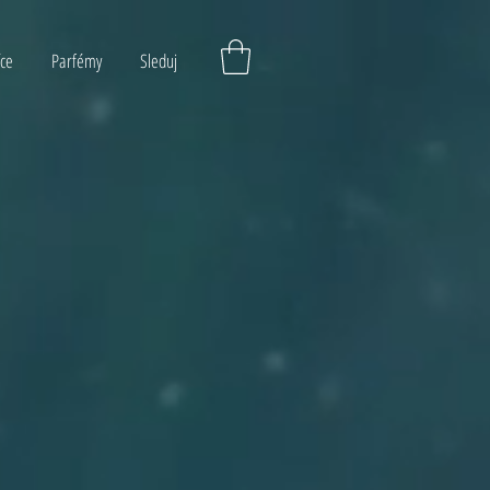
íce
Parfémy
Sleduj