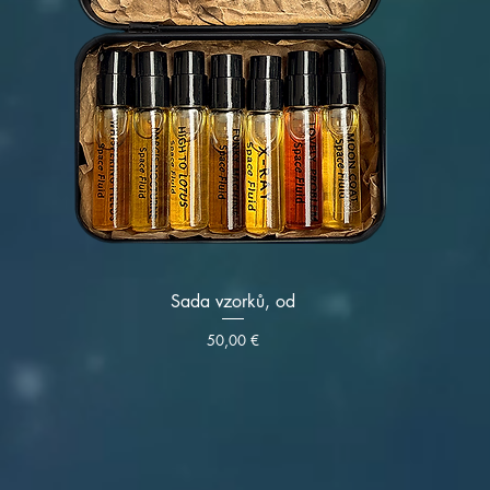
Sada vzorků, od
Cena
50,00 €